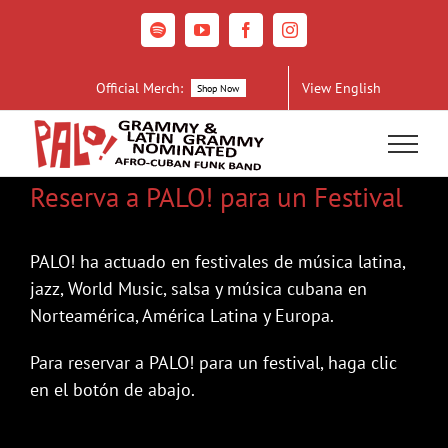
Skip
to
Spotify
YouTube
Facebook
Instagram
content
Official Merch:
View English
Shop Now
Reserva a PALO! para un Festival
PALO! ha actuado en festivales de música latina,
jazz, World Music, salsa y música cubana en
Norteamérica, América Latina y Europa.
Para reservar a PALO! para un festival, haga clic
en el botón de abajo.