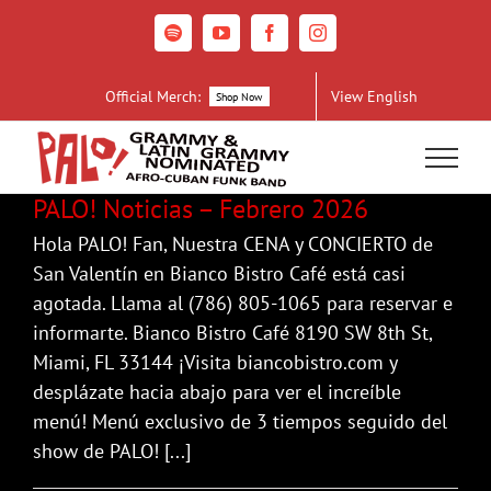
Skip
to
Spotify
YouTube
Facebook
Instagram
content
Official Merch:
View English
Shop Now
PALO! Noticias – Febrero 2026
Hola PALO! Fan, Nuestra CENA y CONCIERTO de
San Valentín en Bianco Bistro Café está casi
agotada. Llama al (786) 805-1065 para reservar e
informarte. Bianco Bistro Café 8190 SW 8th St,
Miami, FL 33144 ¡Visita biancobistro.com y
desplázate hacia abajo para ver el increíble
menú! Menú exclusivo de 3 tiempos seguido del
show de PALO! [...]