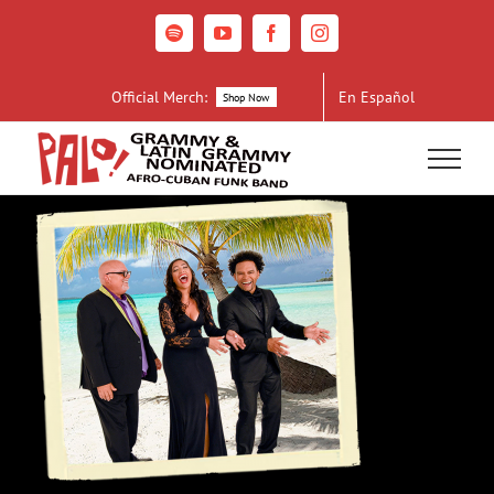
Skip
to
Spotify
YouTube
Facebook
Instagram
content
Official Merch:
En Español
Shop Now