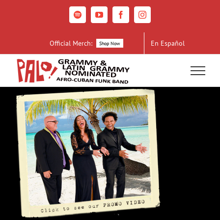
Skip
to
Spotify
YouTube
Facebook
Instagram
content
Official Merch:
En Español
Shop Now