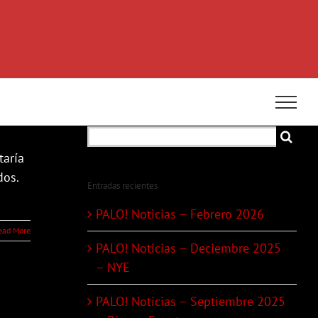
Search
for:
taría
dos.
Entradas recientes
PALO! Noticias – Febrero 2026
ead More
PALO! Noticias – Deciembre 2025
– NYE
PALO! Noticias – Septiembre 2025