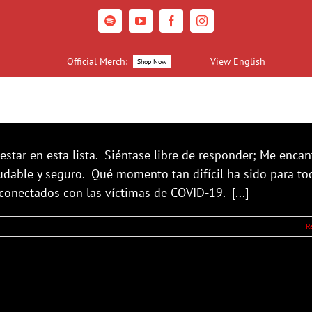
Spotify
YouTube
Facebook
Instagram
Official Merch:
View English
Shop Now
star en esta lista. Siéntase libre de responder; Me encan
ludable y seguro. Qué momento tan difícil ha sido para to
conectados con las víctimas de COVID-19. [...]
R