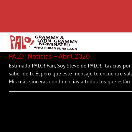
Skip
to
content
PALO! Noticias – Abril 2020
Estimado PALO! Fan, Soy Steve de PALO!. Gracias por e
saber de ti. Espero que este mensaje te encuentre sa
Mis más sinceras condolencias a todos los que están 