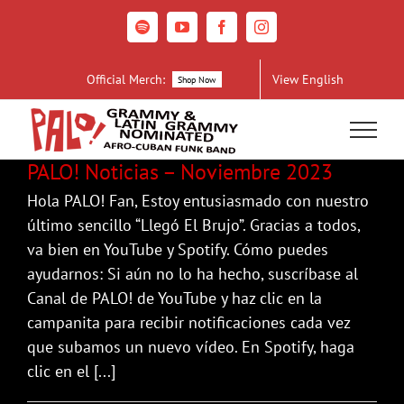
Skip
to
Spotify
YouTube
Facebook
Instagram
content
Official Merch:
View English
Shop Now
PALO! Noticias – Noviembre 2023
Hola PALO! Fan, Estoy entusiasmado con nuestro
último sencillo “Llegó El Brujo”. Gracias a todos,
va bien en YouTube y Spotify. Cómo puedes
ayudarnos: Si aún no lo ha hecho, suscríbase al
Canal de PALO! de YouTube y haz clic en la
campanita para recibir notificaciones cada vez
que subamos un nuevo vídeo. En Spotify, haga
clic en el [...]