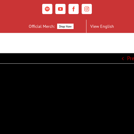
Spotify
YouTube
Facebook
Instagram
Official Merch:
View English
Shop Now
Pr