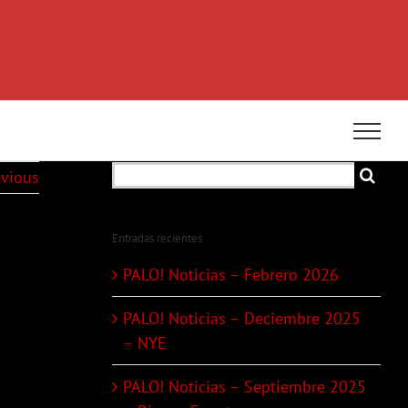
Search
evious
for:
Entradas recientes
PALO! Noticias – Febrero 2026
PALO! Noticias – Deciembre 2025
– NYE
PALO! Noticias – Septiembre 2025