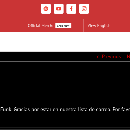
Spotify
YouTube
Facebook
Instagram
Official Merch:
View English
Shop Now
Previous
N
unk. Gracias por estar en nuestra lista de correo. Por favo