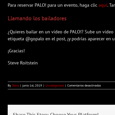
Para reservar PALO! para un evento, haga clic
aquí
. T
Llamando los bailadores
¿Quieres bailar en un video de PALO!? Sube un video 
etiqueta @gopalo en el post, ¡y podrías aparecer en 
¡Gracias!
Steve Roitstein
en
By
Steve
|
junio 1st, 2019
|
Uncategorized
|
Comentarios desactivados
PALO!
Noticias
–
Junio
2019
Share This Story, Choose Your Platform!