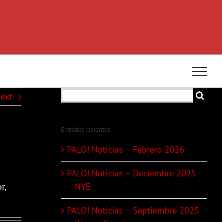
Search
ext
for:
Entradas recientes
PALO! Noticias – Febrero 2026
PALO! Noticias – Deciembre 2025
r,
– NYE
PALO! Noticias – Septiembre 2025