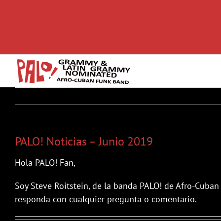
Skip
to
content
PALO! Noticias – Junio 2019
Hola PALO! Fan,
Soy Steve Roitstein, de la banda PALO! de Afro-Cuban F
responda con cualquier pregunta o comentario.