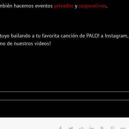
ambién hacemos eventos
privados
y
corporativos
.
tuyo bailando a tu favorita canción de PALO! a Instagram,
uno de nuestros videos!
Facebook
Twitter
Reddit
LinkedIn
Tumblr
Pinteres
V