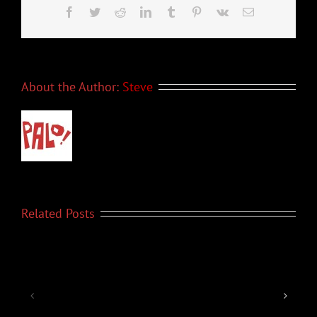
Facebook
Twitter
Reddit
LinkedIn
Tumblr
Pinterest
Vk
Email
About the Author:
Steve
Related Posts
PALO!
PALO!
Noticias
Noticias
–
–
Deciembre