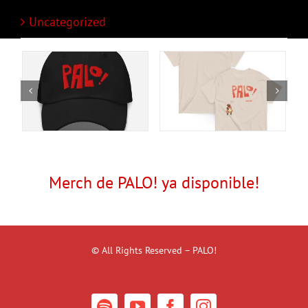
Uncategorized
Merch de PALO! ya disponible!
© All Rights Reserved – PALO!