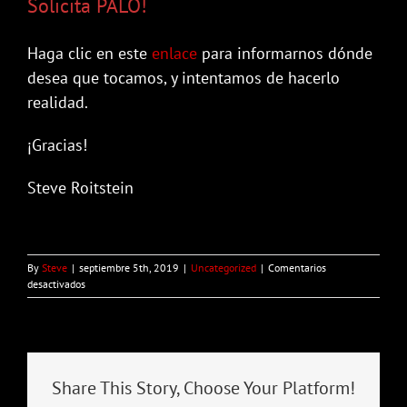
Solicita PALO!
Haga clic en este
enlace
para informarnos dónde
desea que tocamos, y intentamos de hacerlo
realidad.
¡Gracias!
Steve Roitstein
By
Steve
|
septiembre 5th, 2019
|
Uncategorized
|
Comentarios
en
desactivados
PALO!
Noticias
–
Septiembre
2019
Share This Story, Choose Your Platform!