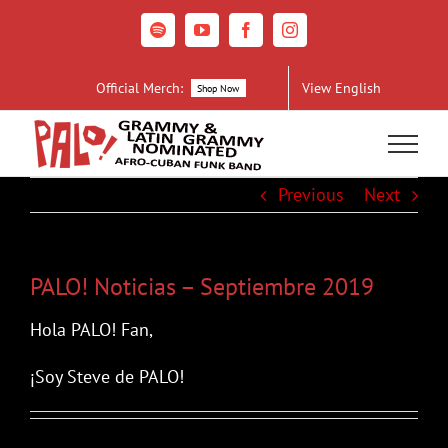
Skip
to
Spotify
YouTube
Facebook
Instagram
content
Official Merch:
View English
Shop Now
Previous
Next
PALO! Noticias – Septiembre 2019
Hola PALO! Fan,
¡Soy Steve de PALO!