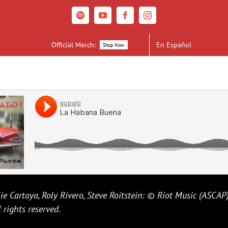
Spotify
YouTube
Facebook
Instagram
Official Merch:
En Español
Shop Now
ie Cartaya, Roly Rivero, Steve Roitstein: © Riot Music (ASCAP)
 rights reserved.