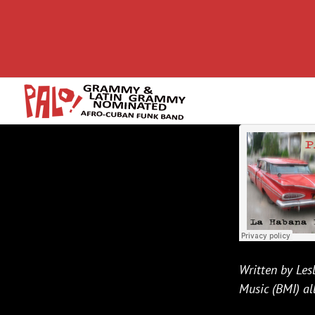
Skip
to
content
Written by Lesl
Music (BMI) all