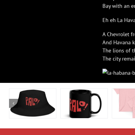
Bay with an en
Eh eh La Hav
A Chevrolet f
And Havana ki
The lions of t
The city rema