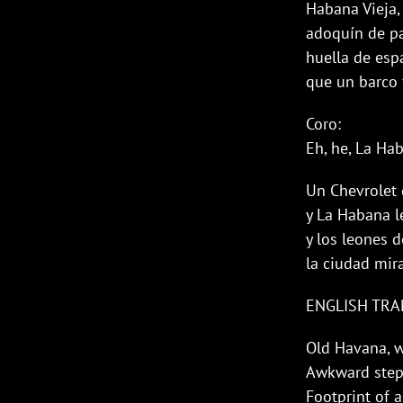
Habana Vieja, 
adoquín de pa
huella de esp
que un barco 
Coro:
Eh, he, La Ha
Un Chevrolet 
y La Habana l
y los leones d
la ciudad mira
ENGLISH TRA
Old Havana, w
Awkward steps
Footprint of a