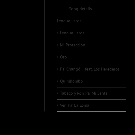
Song details
Lengua Larga
Lengua Larga
Mi Protección
Oro
Pa’ Changó – feat. Los Herederos
Quimbombó
Tabaco y Ron Pa’ Mi Santa
Ven Pa’ La Loma