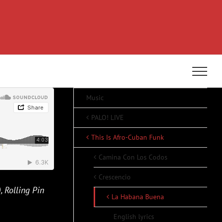
Music
PALO! LIVE
This Is Afro-Cuban Funk
Camina Con Los Codos
Crescencio
, Rolling Pin
La Habana Buena
English lyrics