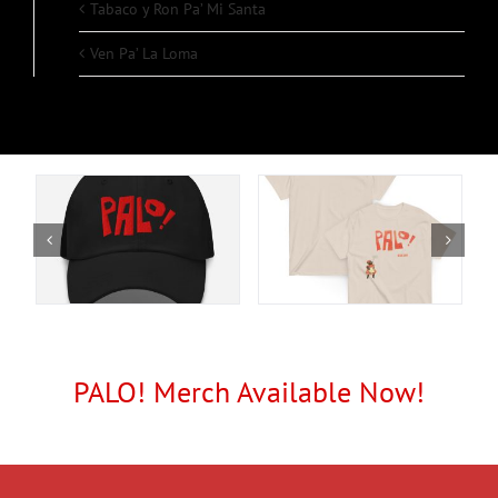
Tabaco y Ron Pa’ Mi Santa
Ven Pa’ La Loma
PALO! Merch Available Now!