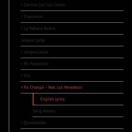
Camina Con Los Codos
Crescencio
La Habana Buena
Lengua Larga
Lengua Larga
Mi Protección
Oro
Pa’ Changó – feat. Los Herederos
English lyrics
Song details
Quimbombó