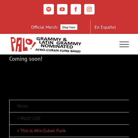
Skip
to
Spotify
YouTube
Facebook
Instagram
content
Official Merch:
En Español
Shop Now
Coming soon!
Music
PALO! LIVE
This Is Afro-Cuban Funk