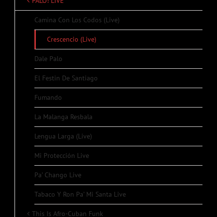
PALO! LIVE
Camina Con Los Codos (Live)
Crescencio (Live)
Dale Palo
El Festin De Santiago
Fumando
La Malanga Resbala
Lengua Larga (Live)
Mi Protección Live
Pa’ Chango Live
Tabaco Y Ron Pa’ Mi Santa Live
This Is Afro-Cuban Funk