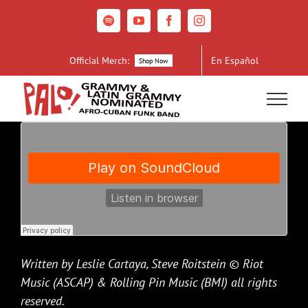
Skip
to
Spotify
YouTube
Facebook
Instagram
content
Official Merch:
En Español
Shop Now
Written by Leslie Cartaya, Steve Roitstein © Riot
Music (ASCAP) & Rolling Pin Music (BMI) all rights
reserved.