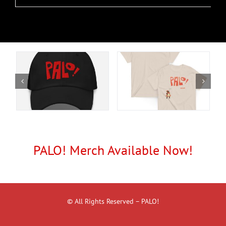
PALO! Merch Available Now!
© All Rights Reserved – PALO!