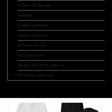
El Festin De Santiago
Fumando
La Malanga Resbala
Lengua Larga (Live)
Mi Protección Live
Pa’ Chango Live
Tabaco Y Ron Pa’ Mi Santa Live
This Is Afro-Cuban Funk