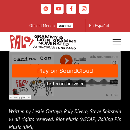
Skip
to
Spotify
YouTube
Facebook
Instagram
content
Official Merch:
En Español
Shop Now
Written by Leslie Cartaya, Roly Rivero, Steve Roitstein
© all rights reserved: Riot Music (ASCAP) Rolling Pin
Music (BMI)